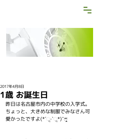
NEWS&BLOG
お知らせ・ブログ
2017年4月8日
1歳 お誕生日
昨日は名古屋市内の中学校の入学式。
ちょっと、大きめな制服でみなさん可
愛かったですよ(*ˊૢᵕˋૢ*)ˉ̞̭ෆ⃛