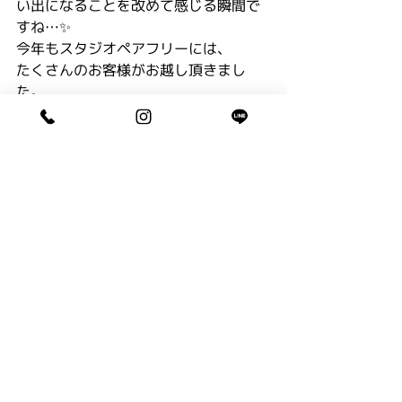
い出になることを改めて感じる瞬間で
すね…✨
今年もスタジオペアフリーには、
たくさんのお客様がお越し頂きまし
た。
ありがとうございました。
心より感謝です。
また来年もどうぞよろしくお願いいた
します。
※年内営業は本日12/27までとなりま
す。
年明けは、1/3〜予約営業、
1/5〜通常営業となります。
キッズ
コメント