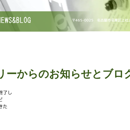
NEWS&BLOG
〒465-0025 名古屋市名東区上社
リーからのお知らせとブロ
終了し
ど
きた