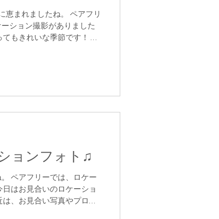
に恵まれましたね。 ペアフリ
ケーション撮影がありました
とってもきれいな季節です！ ロ
庭園。 GWはいつもよりも人
が…...
ションフォト♫
。 ペアフリーでは、ロケー
今日はお見合いのロケーショ
近は、お見合い写真やプロフ
はなく、ロケで撮るお客様が