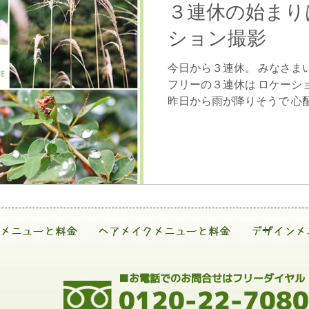
３連休の始まり
ション撮影
今日から３連休。 みなさま
フリーの３連休は ロケーシ
昨日から雨が降りそうで 心
途中晴れ間も見える天気とな
までのこの季節 まだまだ緑
ら・・・...
メニューと料金
ヘアメイクメニューと料金
デザインメ
■お電話でのお問合せはフリーダイヤル
0120-22-7080