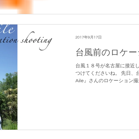
2017年9月17日
台風前のロケー
台風１８号が名古屋に接近し
つけてくださいね。 先日、台
Aile』さんのロケーション
広がる絶好のロケ日和の撮影
リです！ みんなで和気あいあ