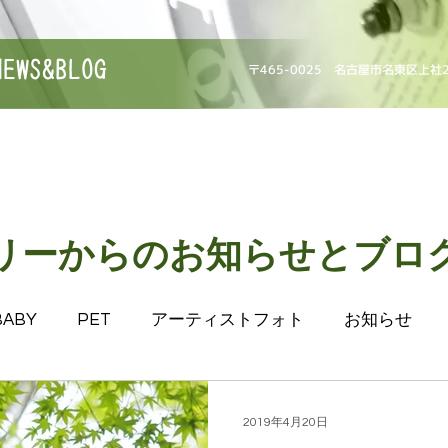
NEWS&BLOG
〒465-0025 名古屋市名東区上社
リーからのお知らせとブロ
BABY
PET
アーティストフォト
お知らせ
影
七五三
入学
婚礼
家族写真
成人 ／
2019年4月20日