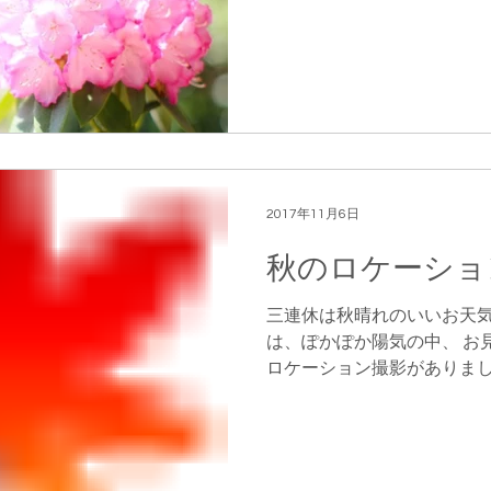
増えています。 自然の中で、
2017年11月6日
秋のロケーショ
三連休は秋晴れのいいお天気
は、ぽかぽか陽気の中、 お
ロケーション撮影がありまし
いる庭園では・・・ 「ちい
れいに色づいていましたよ。..