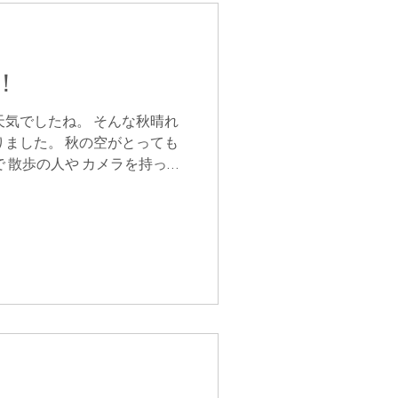
！
天気でしたね。 そんな秋晴れ
りました。 秋の空がとっても
 散歩の人や カメラを持って
る人で 紅葉を楽しむ人たちで
空のコントラストが...