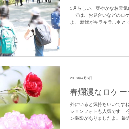
5月らしい、爽やかなお天気
ーでは、お見合いなどのロ
よ。 新緑がキラキラ…🍀 
ケをするスポットは、素敵な
出が多く、撮影も少し大変です
2018年4月8日
春爛漫なロケー
外にいると気持ちいいですね
ションフォトも人気です！ 
ン撮影がありましたよ。 最
ィール写真も、スタジオで