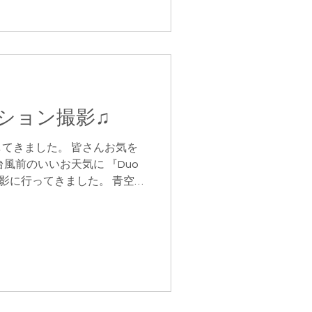
ション撮影♫
てきました。 皆さんお気を
風前のいいお天気に 『Duo
撮影に行ってきました。 青空が
となり カメラマンもノリノ
いの撮影でしたよ〜。...