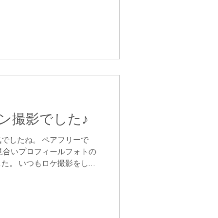
リラックスしながら…...
ン撮影でした♪
でしたね。 ペアフリーで
見合いプロフィールフォトの
た。 いつもロケ撮影をして
さな秋見つけた～ もみじがき
.