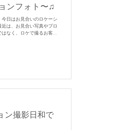
ョンフォト〜♫
 今日はお見合いのロケーシ
最近は、お見合い写真やプロ
ではなく、ロケで撮るお客様
で、リラックスしながら… ナ
ススメですね🍀...
ョン撮影日和で