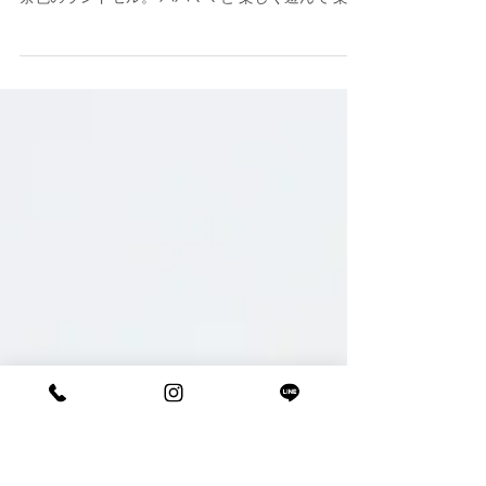
小学生になったよ
この春 入学写真を撮らせていただきました N家さ
ま。 Mちゃん １年生です。 まだまだ 大きな大きな
茶色のランドセル。 パパママと 楽しく遊んで 楽し
くなって・・・ イキイキ Mちゃん スマイル💛 N家
さま ありがとうございました。