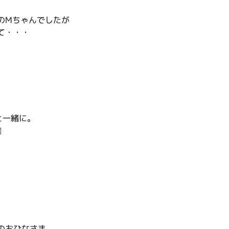
のMちゃんでしたが
て・・・
と一緒に。
』
のおひなさま。