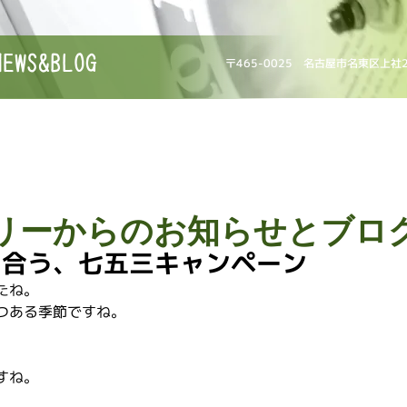
NEWS&BLOG
〒465-0025 名古屋市名東区上社
リーからのお知らせとブロ
に合う、七五三キャンペーン
たね。
つある季節ですね。
すね。