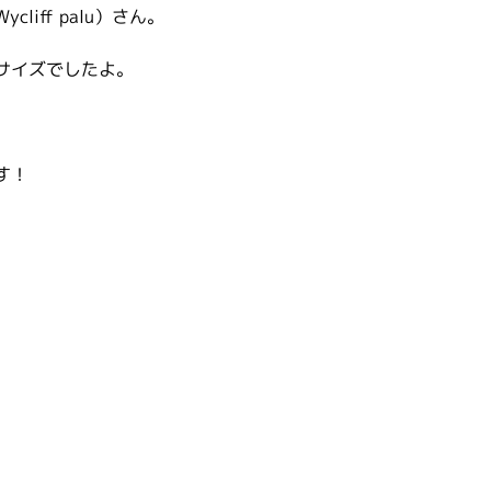
liff palu）さん。　
サイズでしたよ。
す！