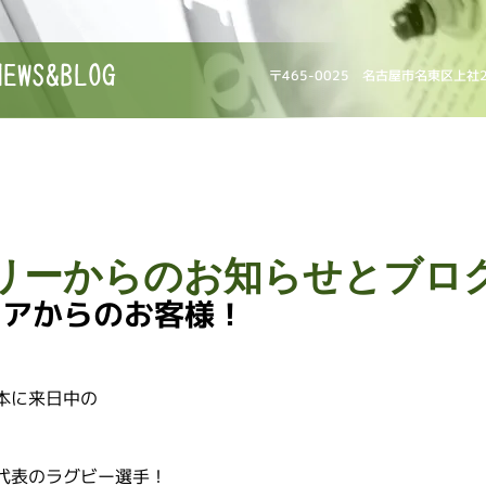
NEWS&BLOG
〒465-0025 名古屋市名東区上社
リーからのお知らせとブロ
リアからのお客様！
。
本に来日中の
代表のラグビー選手！