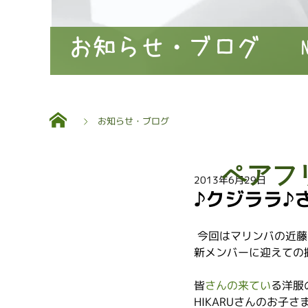
お知らせ・ブログ
お知らせ・ブログ
ペアフ
2013年6月29日
♪クジララ♪
 今回はマリンバの近
新メンバーに迎えての
皆
さんの来てい
る洋服
HIKARUさんのお子