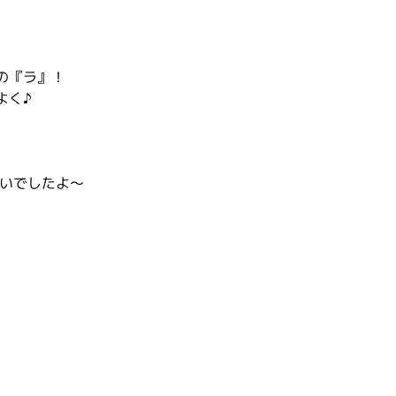
の『ラ』！
よく♪
ぱいでしたよ～