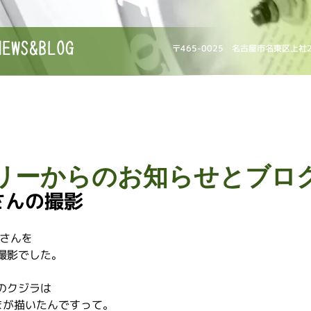
NEWS&BLOG
〒465-0025 名古屋市名東区上社
リーからのお知らせとブロ
さんの撮影
藤さんを
撮影でした。
のクジラは
さまが描いたんですって。