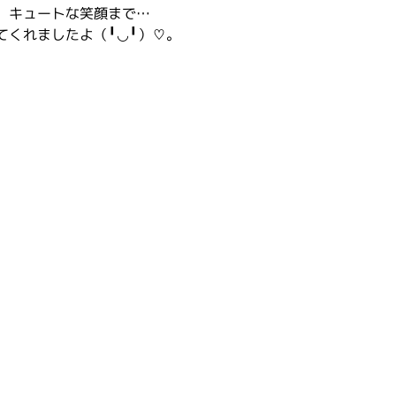
、キュートな笑顔まで…
てくれましたよ（╹◡╹）♡。