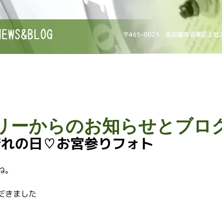
NEWS&BLOG
〒465-0025 名古屋市名東区上社
リーからのお知らせとブロ
晴れの日♡お宮参りフォト
ね。
だきました