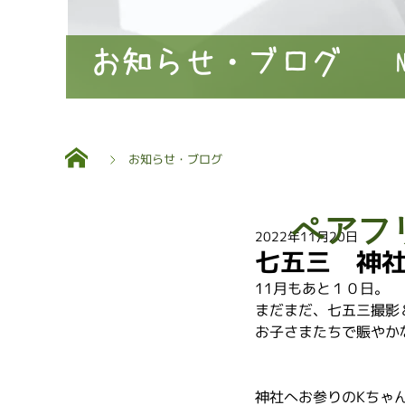
お知らせ・ブログ
お知らせ・ブログ
ペアフ
2022年11月20日
七五三 神
11月もあと１０日。
まだまだ、七五三撮影
お子さまたちで賑やか
神社へお参りのKちゃ