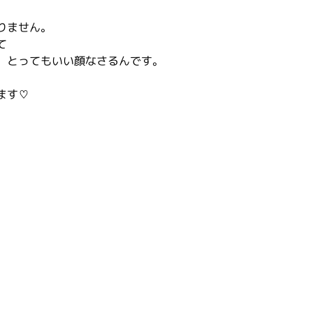
りません。
て
、とってもいい顔なさるんです。
ます♡