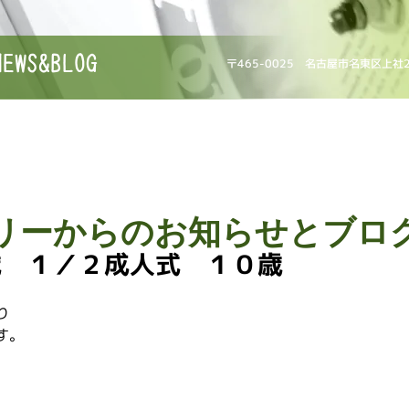
NEWS&BLOG
〒465-0025 名古屋市名東区上社
リーからのお知らせとブロ
歳 １／２成人式 １０歳
り
す。