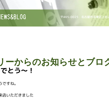
NEWS&BLOG
〒465-0025 名古屋市名東区上社
リーからのお知らせとブロ
めでとう〜！
うですね。
来店いただきました