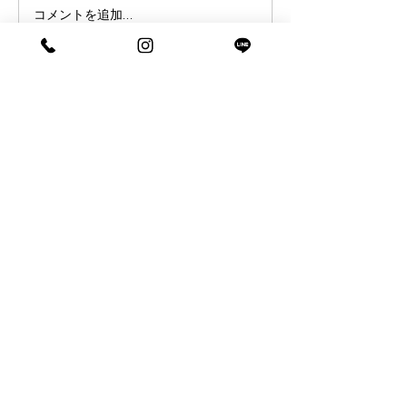
コメントを追加…
ペアフリーからのお知らせとブログ
です。
0120-22-7080
■お電話でのお問合せはフリーダイヤル
〒465-0025 名古屋市名東区上社2丁目54番地
営業時間：10:00～18:00 定休日：毎週木曜・第2水曜
Copyright(C) PAIR FREE All Rights Reserved.