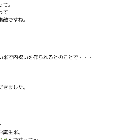
って。
って
素敵ですね。
い米で内祝いを作られるとのことで・・・
だきました。
・
お誕生米。
れる
んですって～。