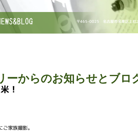
NEWS&BLOG
〒465-0025 名古屋市名東区上社
リーからのお知らせとブロ
生米！
にご家族撮影。