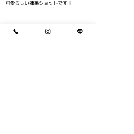
可愛らしい姉弟ショットです‼️
仲良しな雰囲気が伝わって、とっても
素敵な写真がたくさんでした💓
入学&卒業…
姉弟でいい記念になりましたね。
S家様、ありがとうございました😊