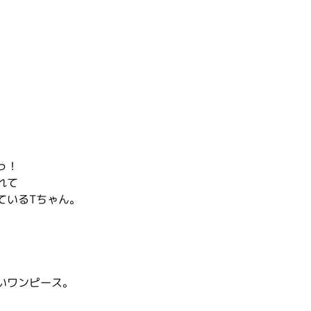
っ！
れて
ているTちゃん。
いワンピース。