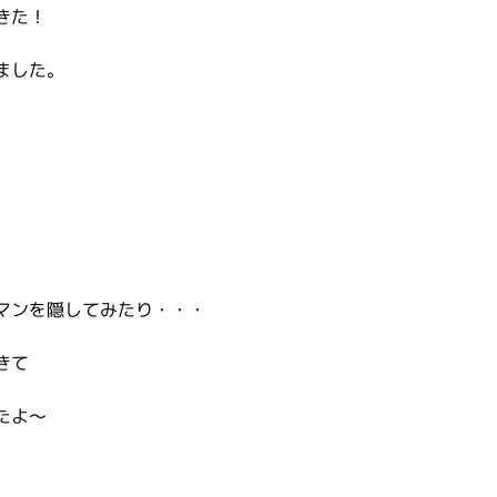
きた！
ました。
マンを隠してみたり・・・
きて
たよ～