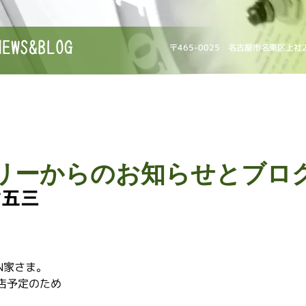
NEWS&BLOG
〒465-0025 名古屋市名東区上社
リーからのお知らせとブロ
七五三
N家さま。
店予定のため
。