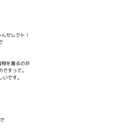
ゃんセレクト！
で
着物を着るのが
のですって。
しいです。
まで