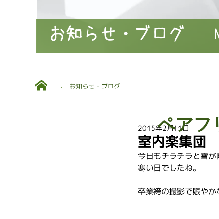
お知らせ・ブログ
お知らせ・ブログ
ペアフ
2015年2月11日
室内楽集団
今日もチラチラと雪が
寒い日でしたね。
卒業袴の撮影で賑やか