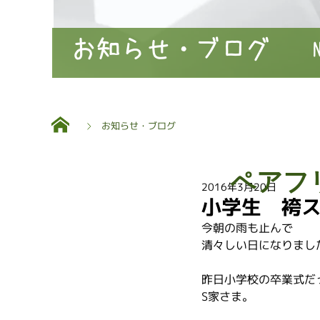
お知らせ・ブログ
お知らせ・ブログ
ペアフ
2016年3月20日
小学生 袴
今朝の雨も止んで
清々しい日になりまし
昨日小学校の卒業式だ
S家さま。