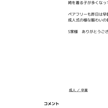
袴を着る子が多くなっ
ペアフリーも昨日は早
成人式の様な賑わいの
S家様　ありがとうご
成人 ／ 卒業
コメント