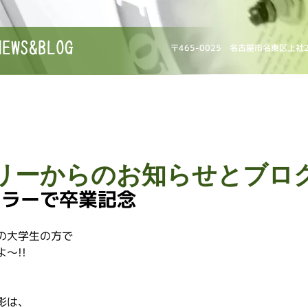
NEWS&BLOG
〒465-0025 名古屋市名東区上社
リーからのお知らせとブロ
カラーで卒業記念
の大学生の方で
～!!
影は、