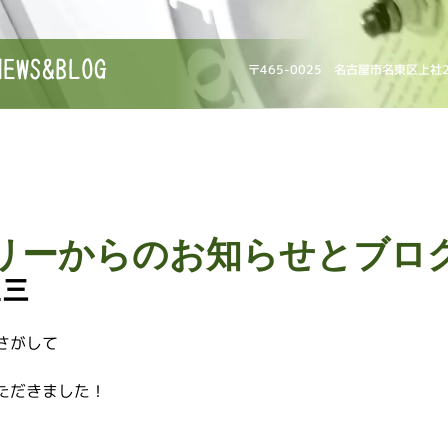
NEWS&BLOG
〒465-0025 名古屋市名東区上社
リーからのお知らせとブロ
五三
。
さがして
ただきました！