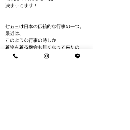
決まってます！
七五三は日本の伝統的な行事の一つ。
最近は、
このような行事の時しか
着物を着る機会も無くなって来たの
で、
思いっきり古典的なものも良いですよ
ね。
そして
お出かけは、現代風にアレンジで
お衣装を選んでいただきました！
また、載せさせていただきますね。
M家さま
ありがとうございました。