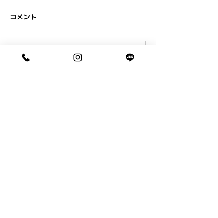
コメント
コメントを追加…
ペアフリーからのお知らせとブログ
です。
0120-22-7080
■お電話でのお問合せはフリーダイヤル
〒465-0025 名古屋市名東区上社2丁目54番地