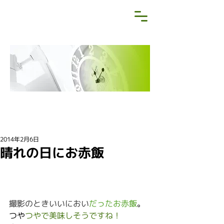
NEWS&BLOG
お知らせ・ブログ
2014年2月6日
晴れの日にお赤飯
撮影のときいいにおい
だったお赤飯
。
つや
つやで美味しそうですね！