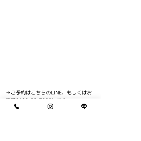
→ご予約はこちらのLINE、もしくはお
電話0120-22-7080にて🌼
→ご予約の際にご希望の色をお伝えく
ださい🧡
毎年とっても人気のイベントなので、