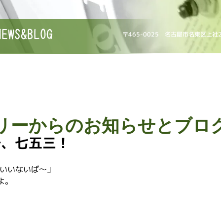
NEWS&BLOG
〒465-0025 名古屋市名東区上社
リーからのお知らせとブロ
で、七五三！
ないいないば～」
よ。