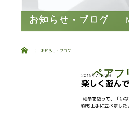
お知らせ・ブログ
お知らせ・ブログ
ペアフ
2015年7月22日
楽しく遊ん
 和傘を使って、「い
鞠も上手に並べました