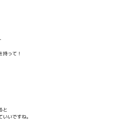
・
を持って！
ると
ていいですね。