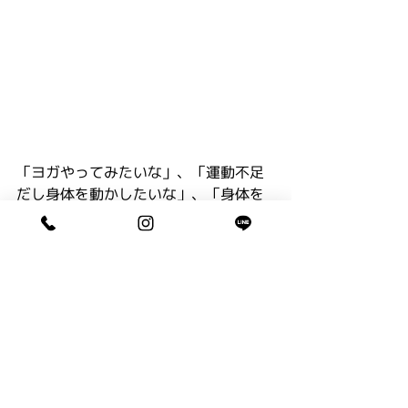
「ヨガやってみたいな」、「運動不足
だし身体を動かしたいな」、「身体を
スッキリさせたいな」という方、大歓
迎！
みなさん、ヨガで身体を柔らかくし
て、身体も心もリフレッシュしましょ
う！
好評につき、第二弾も開催します
よ〜。
今回はフォトヨガということで、ヨガ