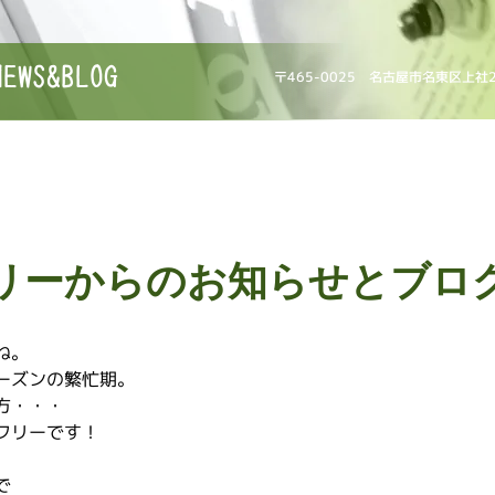
NEWS&BLOG
〒465-0025 名古屋市名東区上社
リーからのお知らせとブロ
ね。
ーズンの繁忙期。
方・・・
フリーです！
で